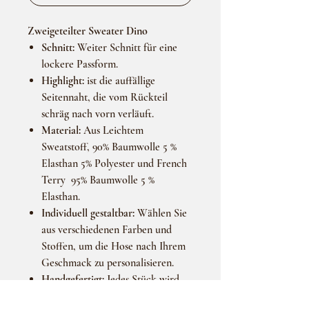
Zweigeteilter Sweater Dino
Schnitt:
Weiter Schnitt für eine
lockere Passform.
Highlight:
ist die auffällige
Seitennaht, die vom Rückteil
schräg nach vorn verläuft.
Material:
Aus Leichtem
Sweatstoff, 90% Baumwolle 5 %
Elasthan 5% Polyester und French
Terry 95% Baumwolle 5 %
Elasthan.
Individuell gestaltbar:
Wählen Sie
aus verschiedenen Farben und
Stoffen, um die Hose nach Ihrem
Geschmack zu personalisieren.
Handgefertigt:
Jedes Stück wird
mit Liebe und Sorgfalt von Hand