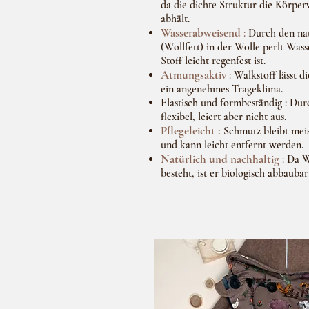
da die dichte Struktur die Körper
abhält.
Wasserabweisend
:
Durch den nat
(Wollfett) in der Wolle perlt Wass
Stoff leicht regenfest ist.
Atmungsaktiv
:
Walkstoff lässt d
ein angenehmes Trageklima.
Elastisch und formbeständig : Durc
flexibel, leiert aber nicht aus.
Pflegeleicht :
Schmutz bleibt meis
und kann leicht entfernt werden.
Natürlich und nachhaltig
:
Da Wa
besteht, ist er biologisch abbaub