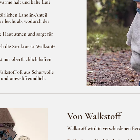
wärme hält und kalte Luft
ürlichen Lanolin-Anteil
er leicht ab, wodurch der
ie Haut atmen und sorgt für
h die Struktur ist Walkstoff
t nur oberflächlich haften
lkstoff oft aus Schurwolle
ar und umweltfreundlich.
Von Walkstoff
Walkstoff wird in verschiedenen Bere