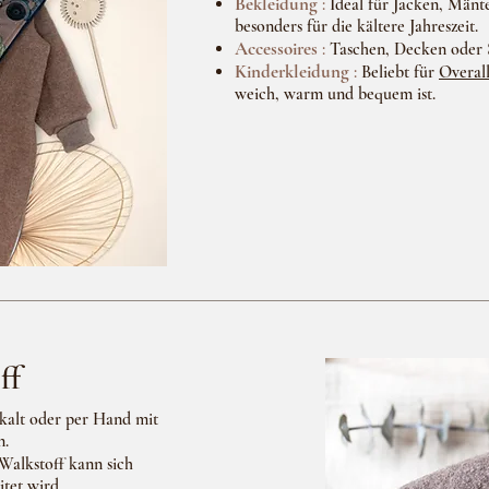
Bekleidung
:
Ideal für Jacken, Mänt
besonders für die kältere Jahreszeit.
Accessoires
:
Taschen, Decken oder S
Kinderkleidung
:
Beliebt für
Overal
weich, warm und bequem ist.
ff
kalt oder per Hand mit
n.
Walkstoff kann sich
tet wird.