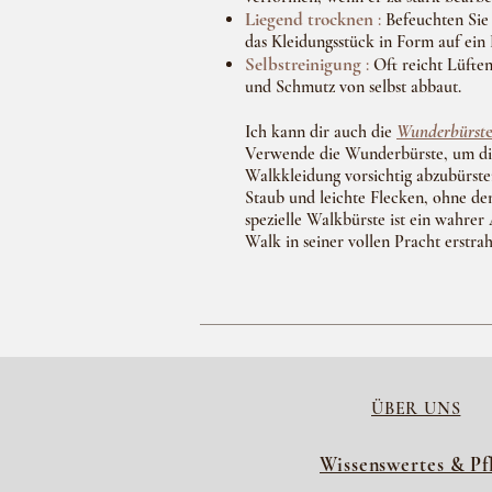
Liegend trocknen
:
Befeuchten Sie 
das Kleidungsstück in Form auf ein
Selbstreinigung
:
Oft reicht Lüften
und Schmutz von selbst abbaut.
Wunderbürst
Ich kann dir auch die
Verwende die Wunderbürste, um di
Walkkleidung vorsichtig abzubürste
Staub und leichte Flecken, ohne den
spezielle Walkbürste ist ein wahrer
Walk in seiner vollen Pracht erstrah
ÜBER UNS
Wissenswertes & Pf