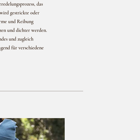
eredelungsprozess, das
wird gestrickte oder
ärme und Reibung
lzen und dichter werden.
ndes und zugleich
agend für verschiedene