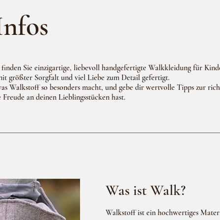
Infos
finden Sie einzigartige, liebevoll handgefertigte Walkkleidung für Kinde
t größter Sorgfalt und viel Liebe zum Detail gefertigt.
 was Walkstoff so besonders macht, und gebe dir wertvolle Tipps zur rich
e Freude an deinen Lieblingsstücken hast.
Was ist Walk?
Walkstoff ist ein hochwertiges Materi