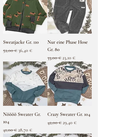
Sweatjacke Gr. 110
Nur eine Phase Hose
Gr. 80
Standardpreis
Sale-Preis
52,00 €
36,40 €
Standardpreis
Sale-Preis
33,00 €
23,10 €
Nöööö Sweater Gr.
Crazy Sweater Gr. 104
104
Standardpreis
Sale-Preis
42,00 €
29,40 €
Standardpreis
Sale-Preis
41,00 €
28,70 €