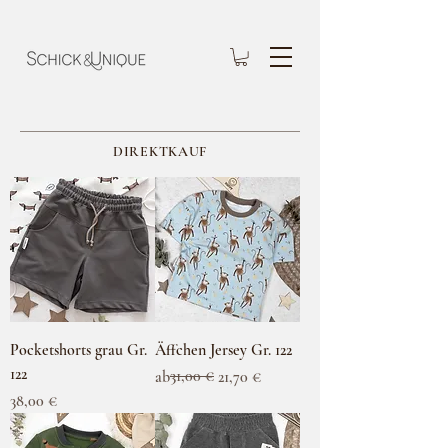
DIREKTKAUF
Pocketshorts grau Gr.
Äffchen Jersey Gr. 122
122
Standardpreis
Sale-Preis
31,00 €
ab
21,70 €
Preis
38,00 €