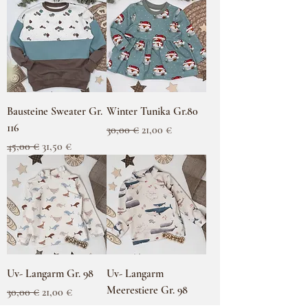
Bausteine Sweater Gr.
Winter Tunika Gr.80
116
Standardpreis
Sale-Preis
30,00 €
21,00 €
Standardpreis
Sale-Preis
45,00 €
31,50 €
Uv- Langarm Gr. 98
Uv- Langarm
Meerestiere Gr. 98
Standardpreis
Sale-Preis
30,00 €
21,00 €