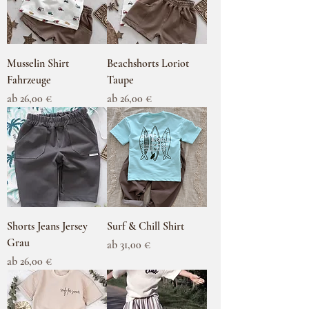
Musselin Shirt
Beachshorts Loriot
Fahrzeuge
Taupe
Sale-Preis
Sale-Preis
ab
26,00 €
ab
26,00 €
Shorts Jeans Jersey
Surf & Chill Shirt
Grau
Sale-Preis
ab
31,00 €
Sale-Preis
ab
26,00 €