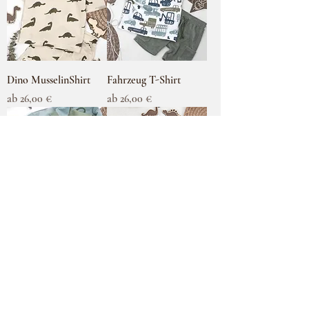
Dino MusselinShirt
Fahrzeug T-Shirt
Sale-Preis
Sale-Preis
ab
26,00 €
ab
26,00 €
Cord Jacke
Cord/Teddy Jacke
Sale-Preis
Sale-Preis
ab
72,00 €
ab
72,00 €