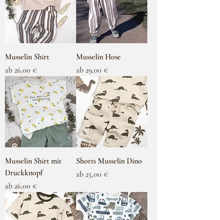
Musselin Shirt
Musselin Hose
Sale-Preis
Sale-Preis
ab
26,00 €
ab
29,00 €
Musselin Shirt mit
Shorts Musselin Dino
Druckknopf
Sale-Preis
ab
25,00 €
Sale-Preis
ab
26,00 €