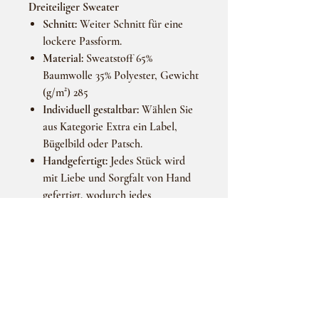
Dreiteiliger Sweater
Schnitt:
Weiter Schnitt für eine
lockere Passform.
Material:
Sweatstoff 65%
Baumwolle 35% Polyester, Gewicht
(g/m²) 285
Individuell gestaltbar:
Wählen Sie
aus Kategorie Extra ein Label,
Bügelbild oder Patsch.
Handgefertigt:
Jedes Stück wird
mit Liebe und Sorgfalt von Hand
gefertigt, wodurch jedes
Kleidungsstück ein Unikat ist.
Wichtiger Hinweis:
Das Produktbild dient ausschließlich zur
Hersteller/Lieferung:
Vorschau und stellt ein Beispiel dar. Bitte
beachten Sie, dass das fertige Produkt