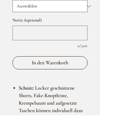
Notiz: (optional)
0/500
In den Warenkorb
Schnitt:
Locker geschnittene
Shorts, Fake-Knopfleiste,
Krempelsaum und aufgesetzte
Taschen können individuell dazu
bestellt werden.
Material:
Musselin Stoff 100%
Baumwolle.