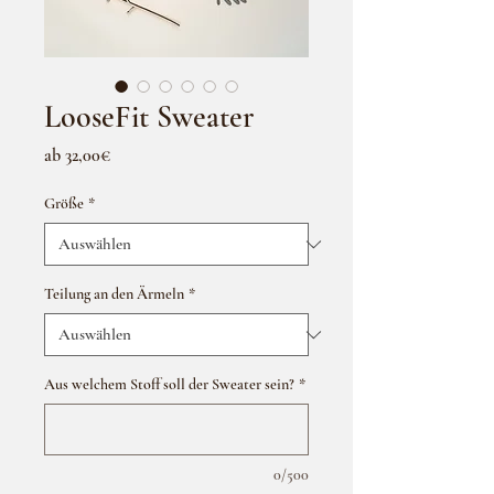
LooseFit Sweater
Sale-
ab
32,00€
Preis
Größe
*
Teilung an den Ärmeln
*
Aus welchem Stoff soll der Sweater sein?
*
0/500