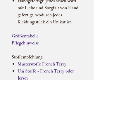
Handgefertigt:
Jedes Stück wird
mit Liebe und Sorgfalt von Hand
gefertigt, wodurch jedes
Kleidungsstück ein Unikat ist.
Größentabelle
Pflegehinweise
Stoffempfehlung:
Musterstoffe French Terry
Uni Stoffe
-
French Terry oder
Jersey
Halsabschluss- Bündchen
Wichtiger Hinweis:
Das Produktbild dient ausschließlich zur