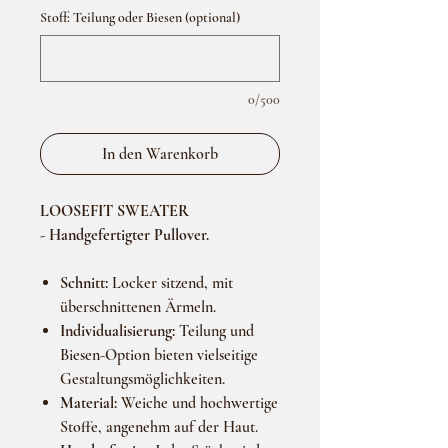
Stoff: Teilung oder Biesen (optional)
0/500
In den Warenkorb
LOOSEFIT SWEATER
- Handgefertigter Pullover.
Schnitt:
Locker sitzend, mit
überschnittenen Ärmeln.
Individualisierung:
Teilung und
Biesen-Option bieten vielseitige
Gestaltungsmöglichkeiten.
Material:
Weiche und hochwertige
Stoffe, angenehm auf der Haut.