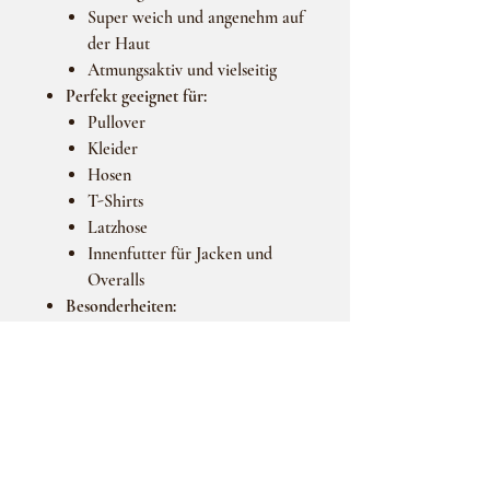
Super weich und angenehm auf
der Haut
Atmungsaktiv und vielseitig
Perfekt geeignet für:
Pullover
Kleider
Hosen
T-Shirts
Latzhose
Innenfutter für Jacken und
Overalls
Besonderheiten:
Vielseitig einsetzbar für
verschiedene Kleidungsstücke
Ideal für bequeme und
kuschelige Outfits.
Wichtiger Hinweis: