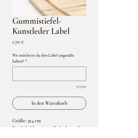
Gummistiefel-
Kunstleder Label
Preis
1,70 €
Wo möchtest du den Label angenäht
haben?
*
0/500
In den Warenkorb
Größe: 3x4 cm
Das Label hat eine tolle Lederoptik
und ist angenehm weich und flexibel..