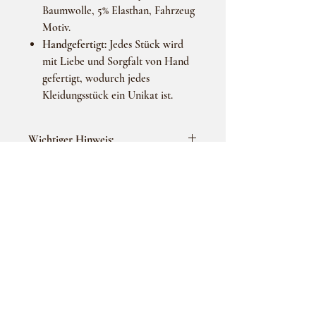
Baumwolle, 5% Elasthan, Fahrzeug
Motiv.
Handgefertigt:
Jedes Stück wird
mit Liebe und Sorgfalt von Hand
gefertigt, wodurch jedes
Kleidungsstück ein Unikat ist.
Wichtiger Hinweis:
Dekorationsartikel sind nicht im
Hersteller/Lieferung:
Lieferumfang enthalten.
Die angezeigten Farben können je nach
Hersteller:
Bildschirmeinstellung variieren und leicht
Bestellanleitung:
Viktoria Schick
vom Originalfarbton abweichen.
Linzenicher str. 6A
Im Sinne der Kleinunternehmerregelung
Größe wählen:
Bitte geben Sie die
53909 Zülpich
nach §19 UStG enthält der ausgewiesene
gewünschte Größe an.
Versand nach Deutschland & Österreich
Betrag keine Umsatzsteuer.
Bestellen:
Legen Sie Ihr Produkt in den
Kostenlose Versand ab 100 € (DE)
ÜBER UNS
Warenkorb und schließen Sie die
Lieferzeit: ca. 10-20 Werktage nach
Häufig gestellte Fragen
Bestellung ab.
Bezahlung der Rechnung zzgl. Versand.
Datenschutzerklärung
Versand & Zahlung