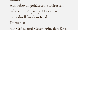
Aus liebevoll gehüteten Stoffresten
nähe ich einzigartige Unikate –
individuell für dein Kind.
Du wählst
nur
Größe
und
Geschlecht
, den Rest
übernehme ich!
Perfekt für alle, die das Besondere
lieben – nachhaltig, handgemacht und
mit Herz genäht.
ÜBER UNS
Häufig gestellte Fragen
Datenschutzerklärung
Versand & Zahlung
Nutzungsbedingungen
Impressum
Widerrufsrecht
KONTAKT