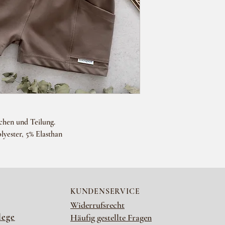
53909 Zülpich
variieren und leicht vo
Versand nach Deutschla
Im Sinne der Kleinunte
Kostenlose Versand ab 
der ausgewiesene Betrag
Lieferzeit: ca. 10-20 W
zzgl. Versand.
schen und Teilung.
yester, 5% Elasthan
KUNDENSERVICE
Widerrufsrecht
lege
Häufig gestellte Fragen