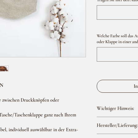
Welche Farbe soll das 
oder Klappe in einer an
EN
In
e zwischen Druckknöpfen oder
Wichtiger Hinweis:
 Tasche/Taschenklappe ganz nach Ihrem
Das Produktbild dient a
Hersteller/Lieferung:
ein Beispiel dar. Bitte b
bel, individuell auswählbar in der Extra-
individuell nach Ihren 
Hersteller: