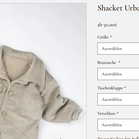
Shacket Urb
Sale-
ab
50,00€
Preis
Größe
*
Auswählen
Brustasche
*
Auswählen
Taschenklappe
*
Auswählen
Verschluss
*
Auswählen
Tragen Sie hier den Auß