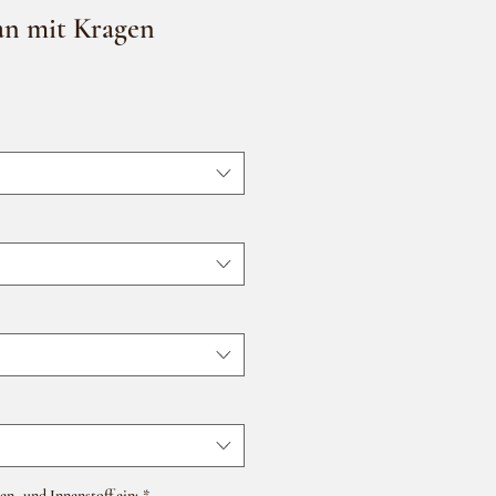
an mit Kragen
en- und Innenstoff ein:
*