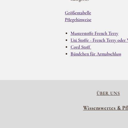
Größentabelle
Pflegehinweise
Musterstoffe French Terry
Uni Stoffe - French Terry oder 
Cord Stoff
Bündchen für Armabschluss
ÜBER UNS
Wissenswertes & Pf