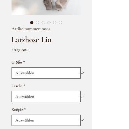
Artikelnummer: 0002
Latzhose Lio
Sale-
ab
32,00€
Preis
Größe
*
Tasche
*
Knöpfe
*