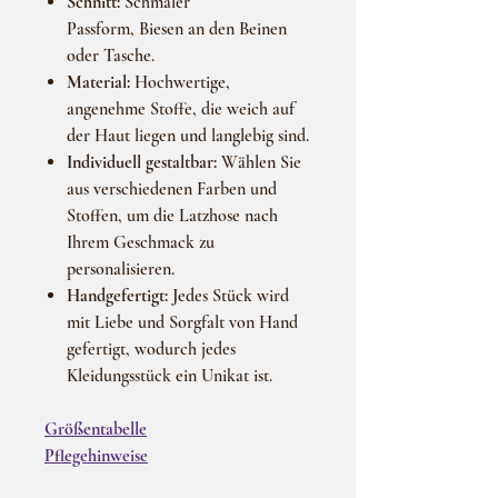
Schnitt:
Schmaler
Passform, Biesen an den Beinen
oder Tasche.
Material:
Hochwertige,
angenehme Stoffe, die weich auf
der Haut liegen und langlebig sind.
Individuell gestaltbar:
Wählen Sie
aus verschiedenen Farben und
Stoffen, um die Latzhose nach
Ihrem Geschmack zu
personalisieren.
Handgefertigt:
Jedes Stück wird
mit Liebe und Sorgfalt von Hand
gefertigt, wodurch jedes
Kleidungsstück ein Unikat ist.
Größentabelle
Pflegehinweise