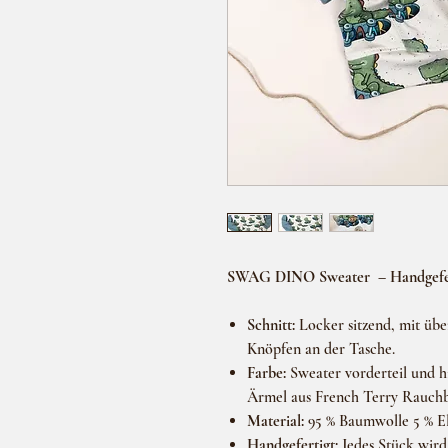
SWAG DINO Sweater – Handgefer
Schnitt
:
Locker sitzend, mit üb
Knöpfen an der Tasche.
Farbe:
Sweater vorderteil und hi
Ärmel aus French Terry Rauch
Material:
95 % Baumwolle 5 % E
Handgefertigt:
Jedes Stück wird