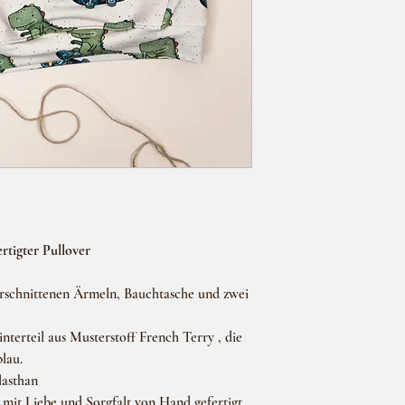
Kostenlose Versand ab 
Lieferzeit: ca. 10-20 W
zzgl. Versand.
tigter Pullover
erschnittenen Ärmeln, Bauchtasche und zwei
nterteil aus Musterstoff French Terry , die
blau.
lasthan
 mit Liebe und Sorgfalt von Hand gefertigt,