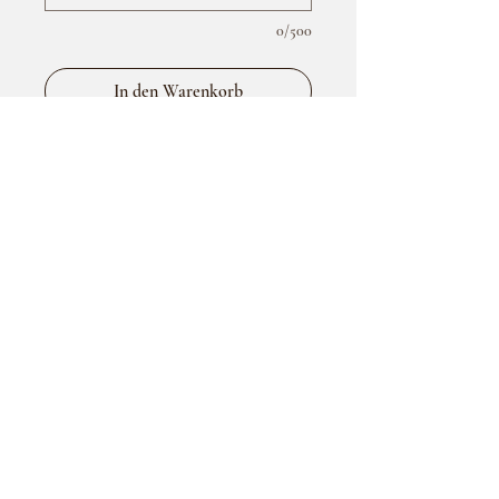
0/500
In den Warenkorb
Materialzusammensetzung: 95%
Baumwolle 5 % Elasthan
ÜBER UNS
Häufig gestellte Fragen
Datenschutzerklärung
Versand & Zahlung
Nutzungsbedingungen
Impressum
Widerrufsrecht
KONTAKT
info@schick-and-unique.de