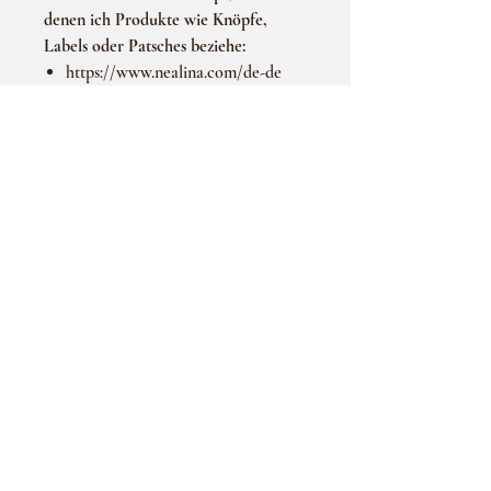
denen ich Produkte wie Knöpfe,
Labels oder Patsches beziehe:
https://www.nealina.com/de-de
https://www.meinholder-
prinz.com/
Wichtig!!! Um sicherzustellen, dass
du das richtige Produkt erhälst, ist es
am besten, wenn wir uns im Voraus
persönlich abstimmen. Dadurch kann
ich die Verfügbarkeit des
gewünschten Artikels überprüfen und
sicherstellen, dass die Bestellung
reibungslos abläuft.
ÜBER UNS
Häufig gestellte Fragen