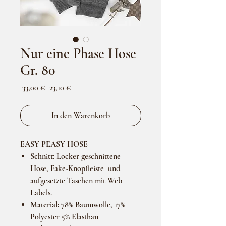
Nur eine Phase Hose
Gr. 80
Standardpreis
Sale-
 33,00 € 
23,10 €
Preis
In den Warenkorb
EASY PEASY HOSE
Schnitt:
Locker geschnittene
Hose, Fake-Knopfleiste und
aufgesetzte Taschen mit Web
Labels.
Material:
78% Baumwolle, 17%
Polyester 5% Elasthan