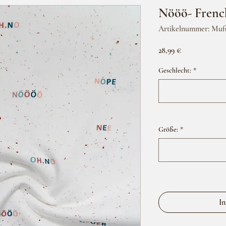
Nööö- Frenc
Artikelnummer: Muf
Preis
28,99 €
Geschlecht:
*
Größe:
*
In