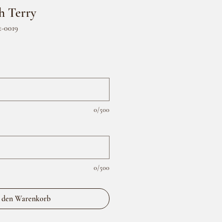
h Terry
t-0019
0/500
0/500
 den Warenkorb