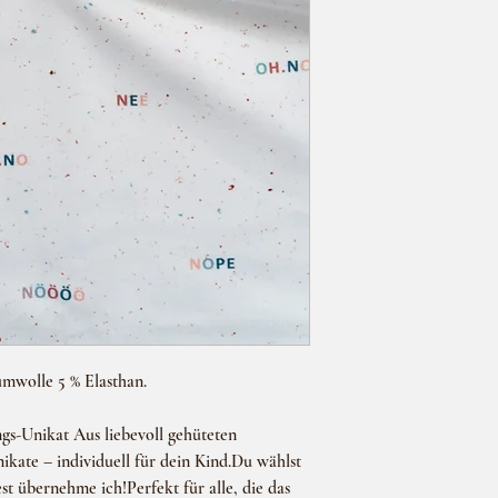
mwolle 5 % Elasthan.
gs-Unikat Aus liebevoll gehüteten
nikate – individuell für dein Kind.Du wählst
t übernehme ich!Perfekt für alle, die das