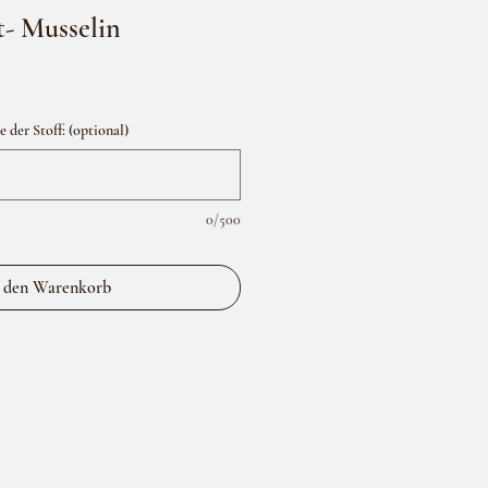
- Musselin
der Stoff: (optional)
0/500
 den Warenkorb