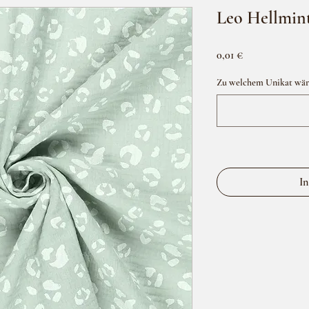
Leo Hellmint
Preis
0,01 €
Zu welchem Unikat wäre 
In