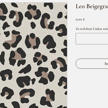
Leo Beigegra
Preis
0,01 €
Zu welchem Unikat wäre 
In