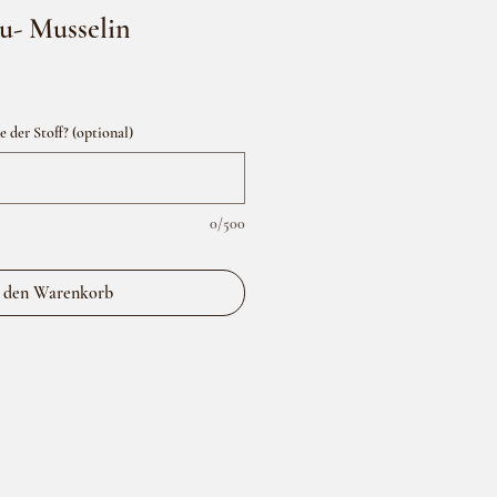
u- Musselin
der Stoff? (optional)
0/500
 den Warenkorb