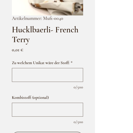
Artikelnummer: Muft-0040
Hucklbaerli- French
Terry
Preis
0,01 €
Zu welchem Unikat wäre der Stoff:
*
0/500
Kombistoff: (optional)
0/500