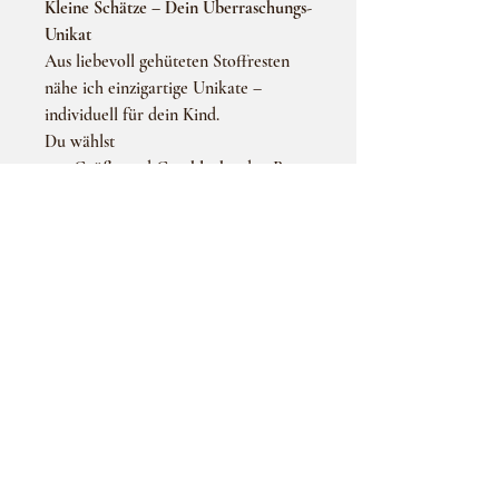
Kleine Schätze – Dein Überraschungs-
Unikat
Aus liebevoll gehüteten Stoffresten
nähe ich einzigartige Unikate –
individuell für dein Kind.
Du wählst
nur
Größe
und
Geschlecht
, den Rest
übernehme ich!
Perfekt für alle, die das Besondere
lieben – nachhaltig, handgemacht und
mit Herz genäht.
ÜBER UNS
Häufig gestellte Fragen
Datenschutzerklärung
Versand & Zahlung
Nutzungsbedingungen
Impressum
Widerrufsrecht
KONTAKT