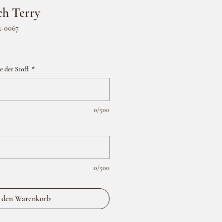
ch Terry
t-0067
 der Stoff:
*
0/500
0/500
 den Warenkorb