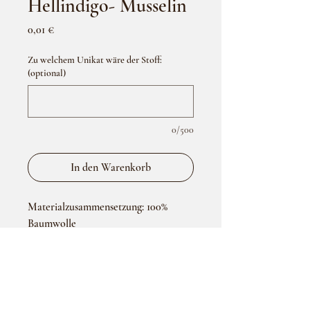
Hellindigo- Musselin
Preis
0,01 €
Zu welchem Unikat wäre der Stoff:
(optional)
0/500
In den Warenkorb
Materialzusammensetzung: 100%
Baumwolle
ÜBER UNS
Häufig gestellte Fragen
Datenschutzerklärung
Versand & Zahlung