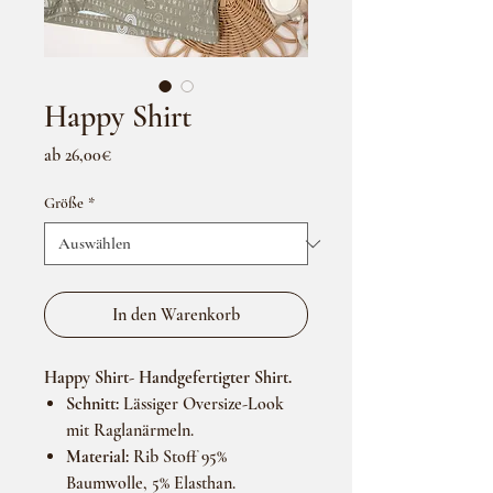
Happy Shirt
Sale-
ab
26,00€
Preis
Größe
*
In den Warenkorb
Happy Shirt- Handgefertigter Shirt.
Schnitt:
Lässiger Oversize-Look
mit Raglanärmeln.
Material:
Rib Stoff 95%
Baumwolle, 5% Elasthan.