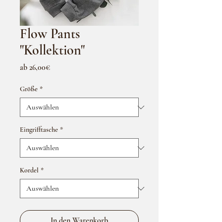
Flow Pants
"Kollektion"
Sale-
ab
26,00€
Preis
Größe
*
Eingrifftasche
*
Kordel
*
In den Warenkorb