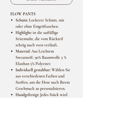
FLOW PANTS
Schnitt:
Lockerer Schnitt, mit
oder ohne Eingrifftaschen.
Highlight:
ist die auffällige
Seitennaht, die vom Rückteil
schräg nach vorn verläuft.
Material:
Aus Leichtem
Sweatstoff, 90% Baumwolle 5 %
Elasthan 5% Polyester.
Individuell gestaltbar:
Wählen Sie
aus verschiedenen Farben und
Stoffen, um die Hose nach Ihrem
Geschmack zu personalisieren.
Handgefertigt:
Jedes Stück wird
mit Liebe und Sorgfalt von Hand
gefertigt, wodurch jedes
Kleidungsstück ein Unikat ist.