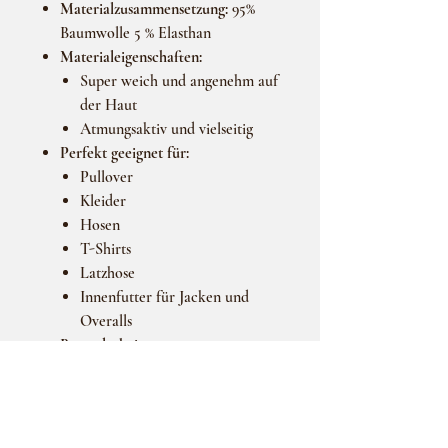
Materialzusammensetzung:
95%
Baumwolle 5 % Elasthan
Materialeigenschaften:
Super weich und angenehm auf
der Haut
Atmungsaktiv und vielseitig
Perfekt geeignet für:
Pullover
Kleider
Hosen
T-Shirts
Latzhose
Innenfutter für Jacken und
Overalls
Besonderheiten:
Vielseitig einsetzbar für
verschiedene Kleidungsstücke
Ideal für bequeme und
kuschelige Outfits.