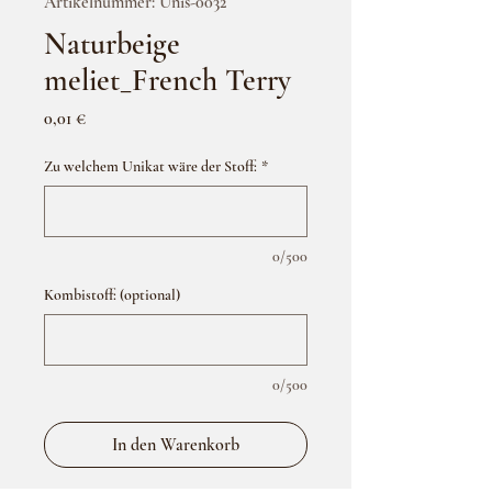
Artikelnummer: Unis-0032
Naturbeige
meliet_French Terry
Preis
0,01 €
Zu welchem Unikat wäre der Stoff:
*
0/500
Kombistoff: (optional)
0/500
In den Warenkorb