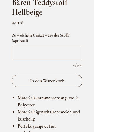
Bären Teddystoff
Hellbeige
Preis
0,01 €
Zu welchem Unikat wäre der Stoff?
(optional)
0/500
In den Warenkorb
Materialzusammensetzung:
100 %
Polyester
Materialeigenschaften:
weich und
kuschelig
Perfekt geeignet für: